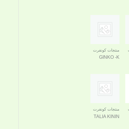
منتجات كونفرت
GINKO -K
منتجات كونفرت
TALIA KININ