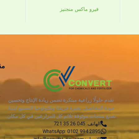
فيرو ماكس منجنيز
مق
ع
ت
نقدم حلولًا زراعية مبتكرة تضمن زيادة الإنتاج وتحسين
جودة المحاصيل. بخبرة فريقنا وتكنولوجيا التصنيع لدينا،
م
نصنع منتجات موثوقة تلائم كل المزارعين في كل مكان.
الهاتف: 045 26 35 721
a
WhatsApp: 0102 994 2895