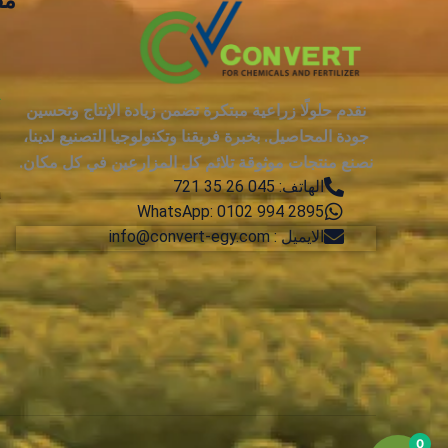
مق
ع
ت
نقدم حلولًا زراعية مبتكرة تضمن زيادة الإنتاج وتحسين
جودة المحاصيل. بخبرة فريقنا وتكنولوجيا التصنيع لدينا،
م
نصنع منتجات موثوقة تلائم كل المزارعين في كل مكان.
الهاتف: 045 26 35 721
a
WhatsApp: 0102 994 2895
الايميل : info@convert-egy.com
م
t
u
0