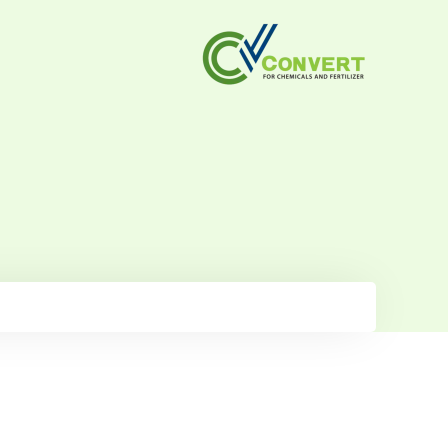
خطي
لى
لمحتوى