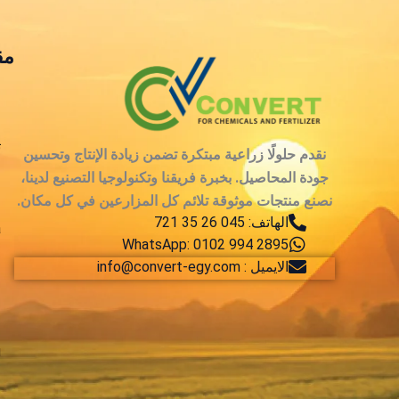
مق
ع
ت
نقدم حلولًا زراعية مبتكرة تضمن زيادة الإنتاج وتحسين
جودة المحاصيل. بخبرة فريقنا وتكنولوجيا التصنيع لدينا،
م
نصنع منتجات موثوقة تلائم كل المزارعين في كل مكان.
الهاتف: 045 26 35 721
a
WhatsApp: 0102 994 2895
الايميل : info@convert-egy.com
م
t
u